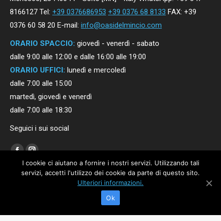
8166127 Tel:
+39 0376686953
+39 0376 68 8133
FAX: +39
0376 60 58 20 E-mail:
info@oasidelmincio.com
ORARIO SPACCIO:
giovedì - venerdì - sabato
dalle 9:00 alle 12:00 e dalle 16:00 alle 19:00
ORARIO UFFICI:
lunedì e mercoledì
dalle 7:00 alle 15:00
martedì, giovedì e venerdì
dalle 7:00 alle 18:30
Seguici i sui social
Find us on:
Facebook
Instagram
I cookie ci aiutano a fornire i nostri servizi. Utilizzando tali
page
page
servizi, accetti l'utilizzo dei cookie da parte di questo sito.
opens
opens
Ulteriori informazioni.
in
in
Ok
Società agricola Oasi del Mincio "la valle" © 2020
new
new
P.IVA: 01875680207 |
Privacy Policy
|
Cookie
| Powered by
shock-wave.it
window
window